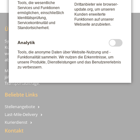
Tools, die wesentliche
Drittanbieter wie browser-
Services und Funktionen
update.org, um unseren
ermöglichen, einschließlich
Kunden erweiterte
Identitätsprüfung,
Funktionen auf unserer
Servicekontinuität und
Webseite anzubieten.
Standortsicherheit.
Über uns
System-Logistik ist Ihr Partner im Bereich Kurierdienst,
Analytik
Kühltransporte, Tourenbedienung und Last-Mile-Delivery. Seit 1984
Tools, die anonyme Daten über Website-Nutzung und -
werden alle Aufträge fair, zuverlässig und mit großem Engagement
Funktionalität sammeln. Wir nutzen die Erkenntnisse, um
abgewickelt.
unsere Produkte, Dienstleistungen und das Benutzererlebnis
zu verbessern.
Machen Sie es sich leicht und vertrauen auch Sie auf unsere über 35-
jährige Erfahrung und ein Team mit absolutem Fokus auf Ihre
Transportaufträge.
Beliebte Links
Stellenangebote
Last-Mile-Delivery
Kurierdienst
Kontakt